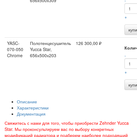
656х500х309
-
+
купи
YASC-
Полотенцесушитель
126 300,00 ₽
Коли
070-050
Yucca Star,
Chrome
656х500х203
-
+
купи
Описание
Характеристики
Документация
Свяжитесь с нами для того, чтобы приобрести Zehnder Yucca
Star. Мы проконсультируем вас по выбору конкретных
модификаций радиатора и подберем наиболее подходящий